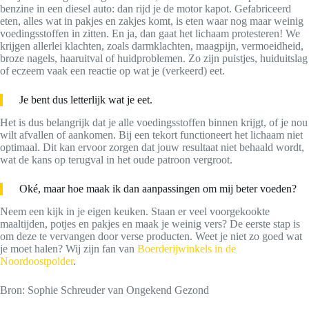
benzine in een diesel auto: dan rijd je de motor kapot. Gefabriceerd
eten, alles wat in pakjes en zakjes komt, is eten waar nog maar weinig
voedingsstoffen in zitten. En ja, dan gaat het lichaam protesteren! We
krijgen allerlei klachten, zoals darmklachten, maagpijn, vermoeidheid,
broze nagels, haaruitval of huidproblemen. Zo zijn puistjes, huiduitslag
of eczeem vaak een reactie op wat je (verkeerd) eet.
Je bent dus letterlijk wat je eet.
Het is dus belangrijk dat je alle voedingsstoffen binnen krijgt, of je nou
wilt afvallen of aankomen. Bij een tekort functioneert het lichaam niet
optimaal. Dit kan ervoor zorgen dat jouw resultaat niet behaald wordt,
wat de kans op terugval in het oude patroon vergroot.
Oké, maar hoe maak ik dan aanpassingen om mij beter voeden?
Neem een kijk in je eigen keuken. Staan er veel voorgekookte
maaltijden, potjes en pakjes en maak je weinig vers? De eerste stap is
om deze te vervangen door verse producten. Weet je niet zo goed wat
je moet halen? Wij zijn fan van
Boerderijwinkels in de
Noordoostpolder
.
Bron: Sophie Schreuder van Ongekend Gezond