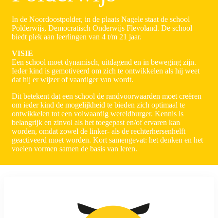
In de Noordoostpolder, in de plaats Nagele staat de school
Polderwijs, Democratisch Onderwijs Flevoland. De school
biedt plek aan leerlingen van 4 t/m 21 jaar.
VISIE
Een school moet dynamisch, uitdagend en in beweging zijn.
Ieder kind is gemotiveerd om zich te ontwikkelen als hij weet
dat hij er wijzer of vaardiger van wordt.
Dit betekent dat een school de randvoorwaarden moet creëren
om ieder kind de mogelijkheid te bieden zich optimaal te
ontwikkelen tot een volwaardig wereldburger. Kennis is
belangrijk en zinvol als het toegepast en/of ervaren kan
worden, omdat zowel de linker- als de rechterhersenhelft
geactiveerd moet worden. Kort samengevat: het denken en het
voelen vormen samen de basis van leren.