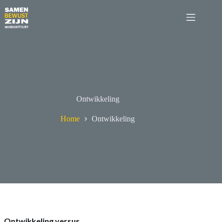
Ga
naar
de
inhoud
Ontwikkeling
Home
Ontwikkeling
Ontwikkeling versus