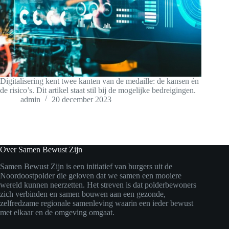
Digitalisering kent twee kanten van de medaille: de kansen én
de risico’s. Dit artikel staat stil bij de mogelijke bedreigingen.
admin
20 december 2023
Over Samen Bewust Zijn
Samen Bewust Zijn is een initiatief van burgers uit de
Noordoostpolder die geloven dat we samen een mooiere
wereld kunnen neerzetten. Het streven is dat polderbewoners
zich verbinden en samen bouwen aan een gezonde,
zelfredzame regionale samenleving waarin een ieder bewust
met elkaar en de omgeving omgaat.