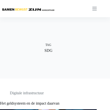
Ga
naar
de
inhoud
TAG
SDG
Digitale infrastructuur
Het geldsysteem en de impact daarvan