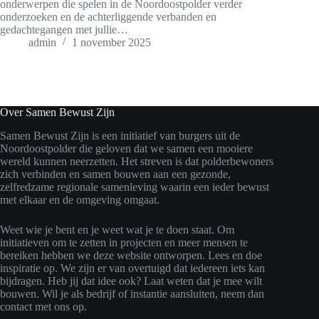
onderwerpen die spelen in de Noordoostpolder verder
onderzoeken en de achterliggende verbanden en
gedachtegangen met jullie…
admin
1 november 2025
Over Samen Bewust Zijn
Samen Bewust Zijn is een initiatief van burgers uit de
Noordoostpolder die geloven dat we samen een mooiere
wereld kunnen neerzetten. Het streven is dat polderbewoners
zich verbinden en samen bouwen aan een gezonde,
zelfredzame regionale samenleving waarin een ieder bewust
met elkaar en de omgeving omgaat.
Weet wie je bent en je weet wat je te doen staat. Om
initiatieven om te zetten in projecten en meer mensen te
bereiken hebben we deze website ontworpen. Lees en doe
inspiratie op. We zijn er van overtuigd dat iedereen iets kan
bijdragen. Heb jij dat idee ook? Laat weten dat je mee wilt
bouwen. Wil je als bedrijf of instantie aansluiten, neem dan
contact met ons op.