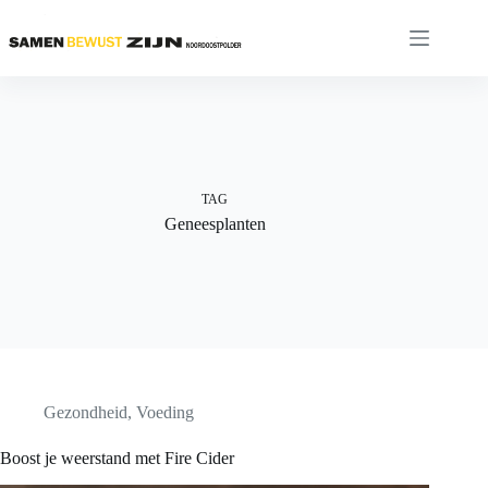
Ga
naar
de
inhoud
TAG
Geneesplanten
Gezondheid
,
Voeding
Boost je weerstand met Fire Cider