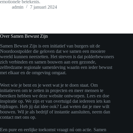
emotionele betekenis.
admin
7 januari 2024
Over Samen Bewust Zijn
Samen Bewust Zijn is een initiatief van burgers uit de
Noordoostpolder die geloven dat we samen een mooiere
wereld kunnen neerzetten. Het streven is dat polderbewoners
zich verbinden en samen bouwen aan een gezonde,
zelfredzame regionale samenleving waarin een ieder bewust
met elkaar en de omgeving omgaat.
Weet wie je bent en je weet wat je te doen staat. Om
initiatieven om te zetten in projecten en meer mensen te
bereiken hebben we deze website ontworpen. Lees en doe
inspiratie op. We zijn er van overtuigd dat iedereen iets kan
bijdragen. Heb jij dat idee ook? Laat weten dat je mee wilt
bouwen. Wil je als bedrijf of instantie aansluiten, neem dan
contact met ons op.
Een pure en eerlijke toekomst vraagt nú om actie. Samen