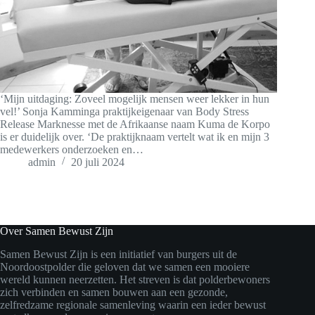
‘Mijn uitdaging: Zoveel mogelijk mensen weer lekker in hun
vel!’ Sonja Kamminga praktijkeigenaar van Body Stress
Release Marknesse met de Afrikaanse naam Kuma de Korpo
is er duidelijk over. ‘De praktijknaam vertelt wat ik en mijn 3
medewerkers onderzoeken en…
admin
20 juli 2024
Over Samen Bewust Zijn
Samen Bewust Zijn is een initiatief van burgers uit de
Noordoostpolder die geloven dat we samen een mooiere
wereld kunnen neerzetten. Het streven is dat polderbewoners
zich verbinden en samen bouwen aan een gezonde,
zelfredzame regionale samenleving waarin een ieder bewust